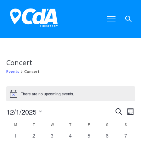
Concert
Events
Concert
Events
There are no upcoming events.
N
o
t
12/1/2025
E
E
S
i
M
c
S
e
e
o
e
v
v
M
MONDAY
T
TUESDAY
W
WEDNESDAY
T
THURSDAY
F
FRIDAY
S
SATURDAY
S
SUNDAY
C
a
l
n
0
0
0
0
0
0
0
1
2
3
4
5
6
7
e
r
e
t